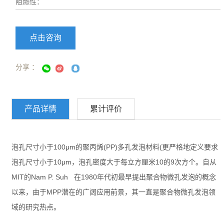
阻燃性：
点击咨询
分享 ：
产品详情
累计评价
泡孔尺寸小于100μm的聚丙烯(PP)多孔发泡材料(更严格地定义要求
泡孔尺寸小于10μm，泡孔密度大于每立方厘米10的9次方个。自从
MIT的Nam P. Suh 在1980年代初最早提出聚合物微孔发泡的概念
以来，由于MPP潜在的广阔应用前景，其一直是聚合物微孔发泡领
域的研究热点。