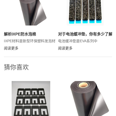
会产生残留、不会污染设备，对
好，同时具有相应的阻燃性。这
金属是没有腐蚀性的：防水硅胶
里宏天凯泡棉小编带大家熟悉下
泡棉密封垫可以用在-40℃到
CR泡棉的特性及适用领域。
200℃范围内都可以正常使用：防
水硅胶泡棉密封垫材料表面有很
解析IXPE防水泡棉
对于电池缓冲垫，你有多少了解
好的粘性 因此目前很多的行业以
IXPE材料是新型环保塑料发泡材
电池缓冲垫是EVA系列中
及一些产品都用到了防水硅胶泡
料，具有良好的缓冲、抗震、隔
（EV1045）它的化学名是乙烯-醋
阅读更多
阅读更多
棉密封垫这种零件，使得管道以
热、防潮、抗化学腐蚀​等优点，
酸乙烯酯共聚物，是日常生活中
且无毒、不吸水。可制作冰箱导
比较常见的一类中底材料，用它
猜你喜欢
管、煤气管、土建板材、容器和
制成的成品具有超强柔软性、现
日用品等，亦可制包装用薄膜、
EVA材料被广泛应用于城市的基础
垫片、医用器材，还可用作热熔
建设、汽车、电子、家具、电器
胶粘剂、电缆绝缘层等。目前常
等各个领域。如我司生产的电池
用于笔电、显示器等电子电器行
缓冲垫，它主要应用于新能源电
业、以及用于太阳能电池行业中
池模组。
晶硅电池中电池片与表面光伏玻
璃和电池背板的粘接等，下面让