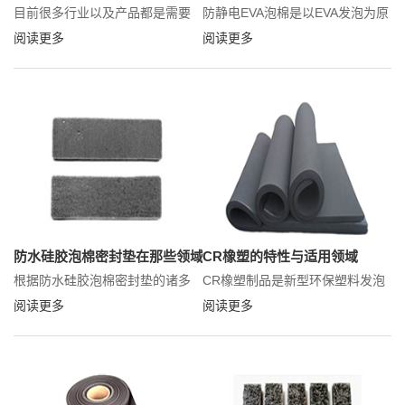
目前很多行业以及产品都是需要
防静电EVA泡棉是以EVA发泡为原
硅胶密封垫这种零件，帮助对管
理，加入相应成份，使其具有防
阅读更多
阅读更多
道以及密闭的产品增加其密闭
静电功能，达到与电子电器产品
性，实际上销售好的硅胶密封垫
配套的作用，这种防静电EVA泡棉
可以在很多行业以及产品中使
是一种新型环保的发泡材料，不
用，究竟硅胶泡棉密封垫可以适
仅在防静电上有一定的效果，还
用于那些产品呢？
是很好的缓冲、防震、隔热的材
料，现已广泛应用于各种领域，
受到广大客户的信赖。这里宏天
凯泡棉小编带大家熟悉下防静电
EVA泡棉的特性及适用领域。
防水硅胶泡棉密封垫在那些领域上有应用
CR橡塑的特性与适用领域
根据防水硅胶泡棉密封垫的诸多
CR橡塑制品是新型环保塑料发泡
特性：防水硅胶泡棉密封垫具有
材料，具有良好的物理机械性
阅读更多
阅读更多
很好的密封性能：防水硅胶泡棉
能，耐油，耐热，耐燃,耐日光，
密封垫有很好的抗压缩变形性
耐臭氧，耐酸碱，耐化学试剂。
能：防水硅胶泡棉密封垫具有一
具有较高的拉伸强度、伸长率，
定的阻燃性、不含有害物质，不
耐候性、 耐臭氧和耐老化性能良