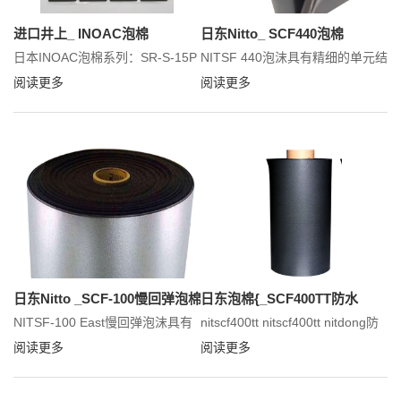
宏天凯泡棉小编来为大家解析
进口井上_ INOAC泡棉
日东Nitto_ SCF440泡棉
IXPE防水泡棉。
日本INOAC泡棉系列：SR-S-15P
NITSF 440泡沫具有精细的单元结
1.0T，SR-S-32P 0.6T，SR-S-
构，比之前的泡沫材料更薄，用
阅读更多
阅读更多
40P 0.4T，SR-S-40P 0.5T，SR-
于防尘和缓冲，粘度更高，柔软
S-40P 1.0T，SR-S-48P0.3T等。
性好。通过提高材料的重合度，
欢迎来到昆山宏天凯电子材料有
可以在小至100微米的缝隙中使
限公司网站，
用，提高防尘可靠性，从而实现
更自由的设计。另外，产品虽然
软，但是操作性极好。
日东Nitto _SCF-100慢回弹泡棉
日东泡棉{_SCF400TT防水
NITSF-100 East慢回弹泡沫具有
nitscf400tt nitscf400tt nitdong防
精细的单元结构，比以往的泡沫
水泡沫在工业控制设备、电子电
阅读更多
阅读更多
材料更薄，用于防尘和缓冲，粘
器、车载系统等应用中具有密封
度更高，柔软性好。通过提高材
防尘、减震缓冲、弹性支撑等功