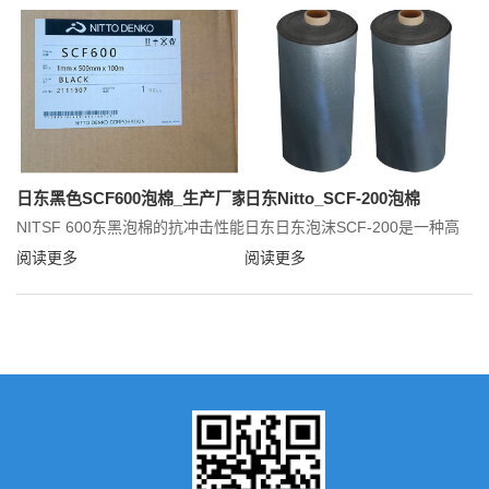
料的一致性，可以在小至100um
能。日本泡沫是工业泡沫的理想
的缝隙中使用，从而帮助设备发
选择，因为它具有广泛的耐温
挥密封防尘、减震缓冲、弹性支
性，持久的厚度和应力。
撑等功能。日本泡沫耐温范围
广，厚度长，应力大，是工业泡
沫的理想选择。
日东黑色SCF600泡棉_生产厂家 可定制
日东Nitto_SCF-200泡棉
NITSF 600东黑泡棉的抗冲击性能
日东日东泡沫SCF-200是一种高
和耐水性都非常出色，黑色不仅
级黑色泡沫。黑色具有优异的耐
阅读更多
阅读更多
不透光，而且耐冲击，做工也很
冲击性和耐水性，不仅仅是遮
重，所以适合这种操作错误时容
光，还具有耐冲击性和重工性，
易剥离无胶残留的泡棉材料。广
适合这种发泡材料，操作错误也
泛用于填缝，垫片和隔振应用，
能轻松剥离，不会有残胶。广泛
以保持其完整性和有效性。能满
用于填缝，垫片和隔振应用，以
足各种零件光滑部位的固定密封
保持其完整性和有效性。能满足
要求，适用于轻小型材料的非结
各种零件光滑部位的固定密封要
构性固定密封。 SCF600东黑发
求，适用于轻小型材料的非结构